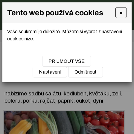
Tento web používá cookies
×
Vaše soukromí je důležité. Můžete si vybrat z nastavení
Úvodní stránka
»
Produkce vlastní zeleniny, bylinek
cookies níže.
Produkce vlastní
PŘIJMOUT VŠE
zeleniny, bylinek
Nastavení
Odmítnout
nabízíme sadbu salátu, kedluben, květáku, zelí,
celeru, pórku, rajčat, paprik, cuket, dýní