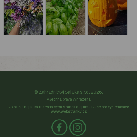
© Zahradnictví Salajka s.r.o. 2026.
Všechna práva vyhrazena.
Tvorba e-shopu
,
tvorba webových stránek
a
optimalizace pro vyhledávače
-
www.webstranky.cz