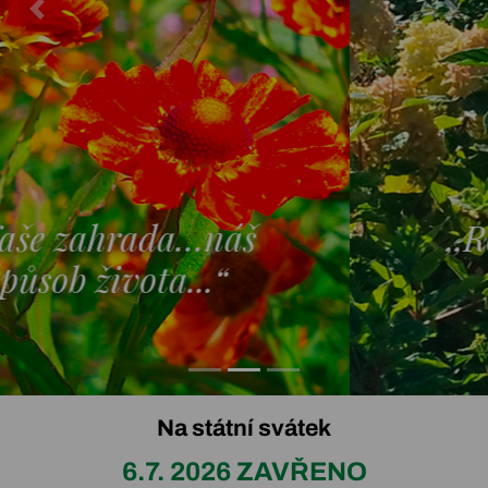
Previous
Nex
,,Rostliny pěstujeme
s láskou.“
Na státní svátek
6.7. 2026 ZAVŘENO